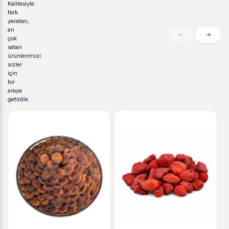
Kalitesiyle
fark
yaratan,
en
çok
satan
ürünlerimizi
sizler
için
bir
araya
getirdik.