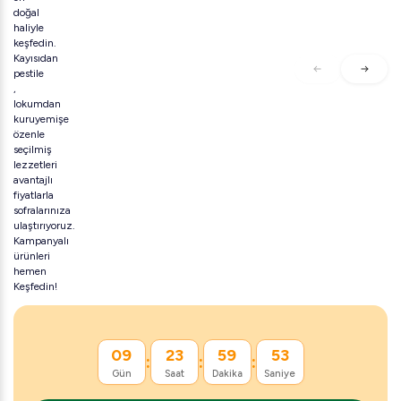
doğal
haliyle
keşfedin.
Kayısıdan
pestile
,
lokumdan
kuruyemişe
özenle
seçilmiş
lezzetleri
avantajlı
fiyatlarla
sofralarınıza
ulaştırıyoruz.
Kampanyalı
ürünleri
hemen
Keşfedin!
09
23
59
52
:
:
:
Gün
Saat
Dakika
Saniye