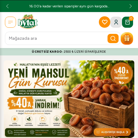
16.00’a kadar verilen siparişler aynı gün kargoda..
0
ÜCRETSİZ KARGO
- 2500 ₺ ÜZERİ SİPARİŞLERDE