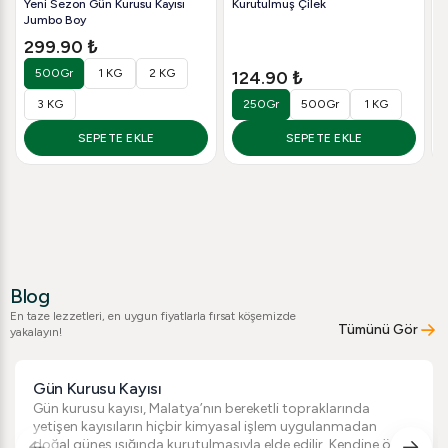
Yeni Sezon Gün Kurusu Kayısı
Kurutulmuş Çilek
K
Jumbo Boy
299.90 ₺
500Gr
1 KG
2 KG
124.90 ₺
3 KG
250Gr
500Gr
1 KG
SEPETE EKLE
SEPETE EKLE
Blog
En taze lezzetleri, en uygun fiyatlarla fırsat köşemizde
Tümünü Gör
yakalayın!
Gün Kurusu Kayısı
Gün kurusu kayısı, Malatya’nın bereketli topraklarında
yetişen kayısıların hiçbir kimyasal işlem uygulanmadan
doğal güneş ışığında kurutulmasıyla elde edilir. Kendine özgü