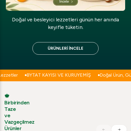
Doğal ve besleyici lezzetleri günün her anında
keyifle tüketin.
ÜRÜNLERİ İNCELE
ler
BYTAT KAYISI VE KURUYEMİŞ
Doğal Ürün, Güvenli A
🍁
Birbirinden
Taze
ve
Vazgeçilmez
Ürünler