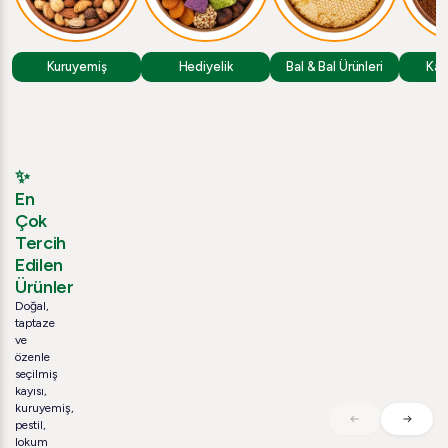
Kuruyemiş
Hediyelik
Bal & Bal Ürünleri
Kah
✨
En
Çok
Tercih
Edilen
Ürünler
Doğal,
taptaze
ve
özenle
seçilmiş
kayısı,
kuruyemiş,
pestil,
lokum