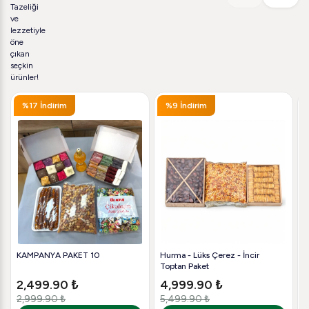
Tazeliği
ve
lezzetiyle
öne
çıkan
seçkin
ürünler!
%17 İndirim
%9 İndirim
KAMPANYA PAKET 10
Hurma - Lüks Çerez - İncir
K
Toptan Paket
2,499.90 ₺
4,999.90 ₺
2,999.90 ₺
5,499.90 ₺
2