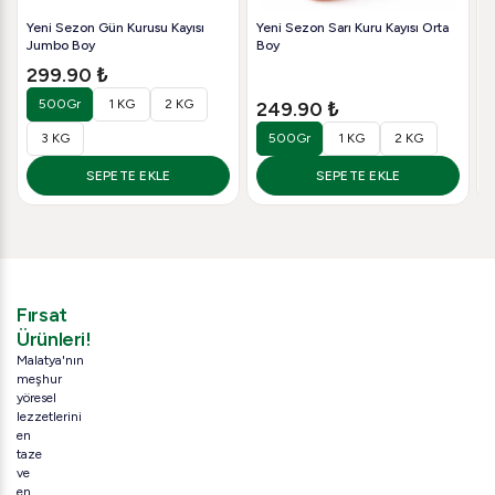
Yeni Sezon Gün Kurusu Kayısı
Yeni Sezon Sarı Kuru Kayısı Orta
F
Jumbo Boy
Boy
299.90 ₺
500Gr
1 KG
2 KG
249.90 ₺
3 KG
500Gr
1 KG
2 KG
SEPETE EKLE
SEPETE EKLE
Fırsat
Ürünleri!
Malatya'nın
meşhur
yöresel
lezzetlerini
en
taze
ve
en