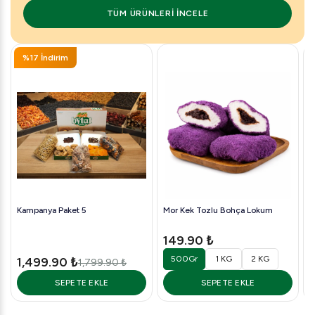
TÜM ÜRÜNLERI İNCELE
%17 İndirim
Kampanya Paket 5
Mor Kek Tozlu Bohça Lokum
K
149.90 ₺
500Gr
1 KG
2 KG
1,499.90 ₺
1,799.90 ₺
SEPETE EKLE
SEPETE EKLE