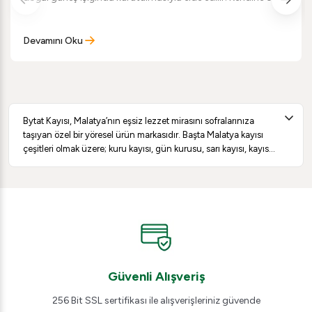
aroması, yumuşak dokusu ve yüksek besin değeriyle öne
çıkan bu doğal lezzet; sağlıklı atıştırmalık arayanlar için ideal
bir seçimdir. Bu yazımızda gün kurusu kayısının özelliklerini,
Devamını Oku
faydalarını, tüketim önerilerini ve seçim yaparken dikkat
edilmesi gereken noktaları bulabilirsiniz.
Bytat Kayısı, Malatya’nın eşsiz lezzet mirasını sofralarınıza
taşıyan özel bir yöresel ürün markasıdır. Başta Malatya kayısı
çeşitleri olmak üzere; kuru kayısı, gün kurusu, sarı kayısı, kayısı
çekirdeği, hediyelik kayısı paketleri, kuruyemiş, kuru meyve,
pekmez, pestil, sucuk ve yöresel ürün seçenekleriyle geniş bir
Bytat Kayısı, Malatya’nın eşsiz
lezzet dünyası sunar.
lezzet mirasını sofralarınıza taşıyan özel bir yöresel
ürün markasıdır. Başta Malatya kayısı çeşitleri olmak
üzere; kuru kayısı, gün kurusu, sarı kayısı, kayısı
çekirdeği, hediyelik kayısı paketleri, kuruyemiş, kuru
meyve, pekmez, pestil, sucuk ve yöresel ürün
Güvenli Alışveriş
seçenekleriyle geniş bir lezzet dünyası sunar.
256 Bit SSL sertifikası ile alışverişleriniz güvende