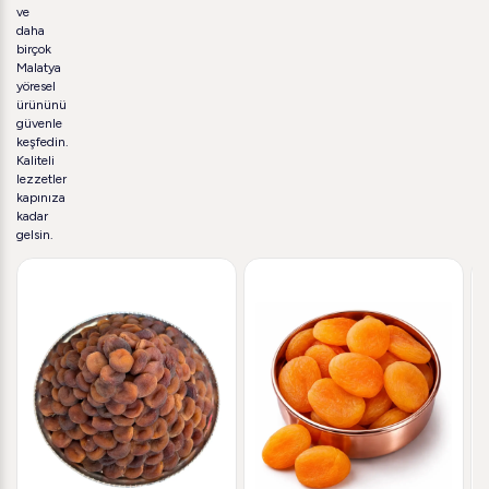
ve
daha
birçok
Malatya
yöresel
ürününü
güvenle
keşfedin.
Kaliteli
lezzetler
kapınıza
kadar
gelsin.